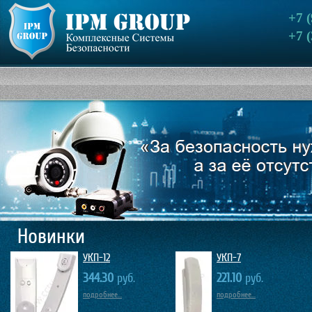
+7 
+7 
Новинки
УКП-12
УКП-7
344.30
руб.
221.10
руб.
подробнее...
подробнее...