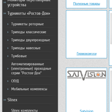
Полезные товары
устройства
Турникеты «Ростов-Дон»
Турникеты роторные
Триподы классические
Триподы двухпроходные
Триподы навесные
Гермокожухи
Тумбовые
Автоматизированные
(электронные) проходные
серии "Ростов-Дон"
СКУД
Мобильные комплексы
Slinex
Slinex комплекты
Satvision