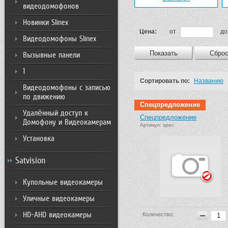
видеодомофонов
Новинки Slinex
Цена:
от
д
Видеодомофоны Slinex
Показать
Сброс
Вызывные панели
1
Сортировать по:
Названию
Видеодомофоны с записью
по движению
Спецпредложение
Удалённый доступ к
Спецпредложение
Домофону и Видеокамерам
Артикул: spec
Установка
Satvision
Купольные видеокамеры
Уличные видеокамеры
HD-AHD видеокамеры
Количество: