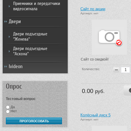
Приемники и передатчики
видеосигнала
Сайт по акции
Артикул: нет
Двери
Двери подъездные
"Женева"
Двери подъездные
"Аскона"
Сайт со скидкой!
Ivideon
Количество:
Опрос
0.00
руб.
Тестовый вопрос
Да
Нет
Колёсный диск 5
Артикул: нет