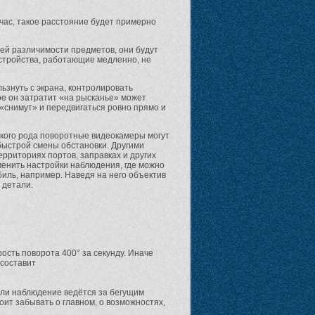
час, такое расстояние будет примерно
оей различимости предметов, они будут
стройства, работающие медленно, не
льзнуть с экрана, контролировать
ое он затратит «на рысканье» может
 «снимут» и передвигаться ровно прямо и
акого рода поворотные видеокамеры могут
 быстрой смены обстановки. Другими
ерриториях портов, заправках и других
менить настройки наблюдения, где можно
биль, например. Наведя на него объектив
 детали.
сть поворота 400° за секунду. Иначе
 составит
если наблюдение ведётся за бегущим
тоит забывать о главном, о возможностях,