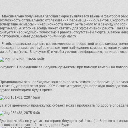
Максимально получаемая угловая скорость является важным фактором рабо
возможность оптимального отслеживания перемещений объектов. Скорость по
вследствие их массы и инерционности может быть около 6° в секунду (по гориз
вертикали). А этого не всегда может хватить для эффективной работы. Такая н
диктуется необходимой точностью в работе, отсутствием люфта. А также ине
повторимся, имеет довольно приличную массу.
Чтобы правильно оценить все возможности поворотной видеокамеры, можно 
неожиданно замечает субъекта в секторе наблюдения камеры, которая уста
устройстве (точка В, рисунок 6) и чтобы уточнить информацию, начинает «вес
Рисунок 6. Наблюдение за бегущим субъектом, при помощи камеры на поворо
Предположим, что необходимо контролировать возможное перемещение челов
к точке С, угол при этом равен 90º. В таком случае, для перехода наблюдател
другое необходимо будет время.
За этот временной промежуток, субъект может пробежать по дороге определё
Для того чтобы не упустить на экране бегущего субъекта (не беря во внима
от поворотного устройства до дороги будет: