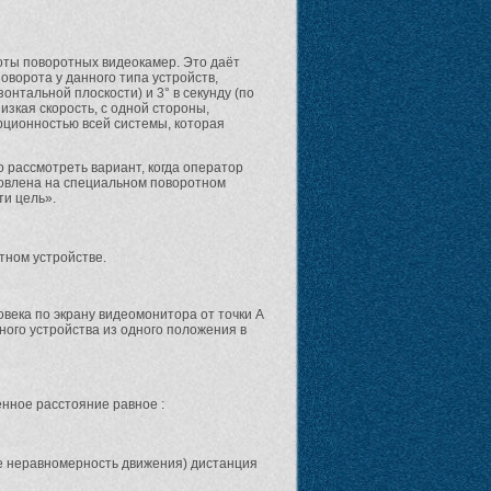
ты поворотных видеокамер. Это даёт
ворота у данного типа устройств,
онтальной плоскости) и 3° в секунду (по
изкая скорость, с одной стороны,
рционностью всей системы, которая
рассмотреть вариант, когда оператор
новлена на специальном поворотном
ти цель».
тном устройстве.
ека по экрану видеомонитора от точки А
ьного устройства из одного положения в
нное расстояние равное :
ние неравномерность движения) дистанция