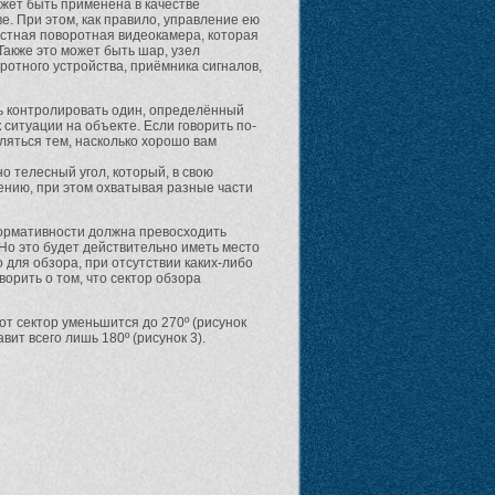
ет быть применена в качестве
е. При этом, как правило, управление ею
остная поворотная видеокамера, которая
акже это может быть шар, узел
ротного устройства, приёмника сигналов,
ь контролировать один, определённый
 ситуации на объекте. Если говорить по-
ляться тем, насколько хорошо вам
 телесный угол, который, в свою
чению, при этом охватывая разные части
формативности должна превосходить
Но это будет действительно иметь место
о для обзора, при отсутствии каких-либо
орить о том, что сектор обзора
от сектор уменьшится до 270º (рисунок
вит всего лишь 180º (рисунок 3).