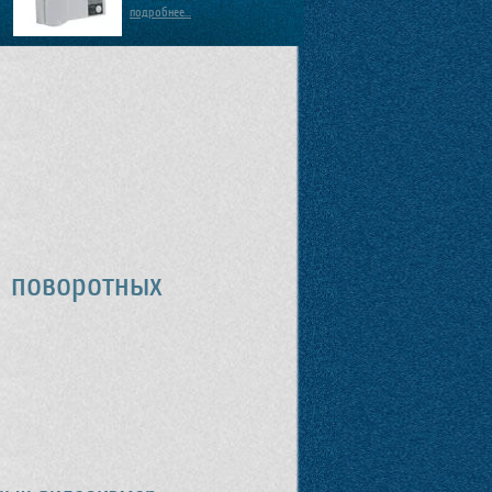
подробнее...
р
я поворотных