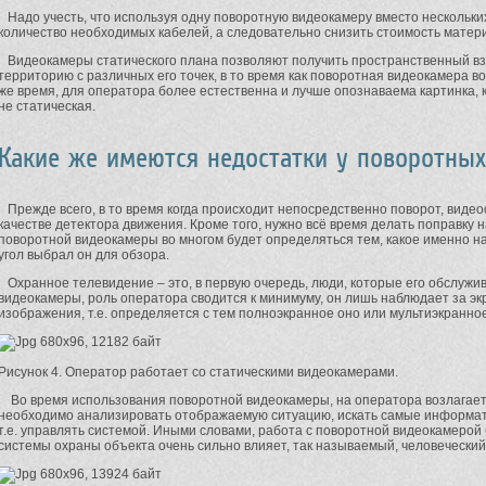
Надо учесть, что используя одну поворотную видеокамеру вместо нескольки
количество необходимых кабелей, а следовательно снизить стоимость матер
Видеокамеры статического плана позволяют получить пространственный взгл
территорию с различных его точек, в то время как поворотная видеокамера в
же время, для оператора более естественна и лучше опознаваема картинка, 
не статическая.
Какие же имеются недостатки у поворотны
Прежде всего, в то время когда происходит непосредственно поворот, видео
качестве детектора движения. Кроме того, нужно всё время делать поправку 
поворотной видеокамеры во многом будет определяться тем, какое именно на
угол выбрал он для обзора.
Охранное телевидение – это, в первую очередь, люди, которые его обслужив
видеокамеры, роль оператора сводится к минимуму, он лишь наблюдает за э
изображения, т.е. определяется с тем полноэкранное оно или мультиэкранное 
Рисунок 4. Оператор работает со статическими видеокамерами.
Во время использования поворотной видеокамеры, на оператора возлагает
необходимо анализировать отображаемую ситуацию, искать самые информат
т.е. управлять системой. Иными словами, работа с поворотной видеокамерой
системы охраны объекта очень сильно влияет, так называемый, человеческий 