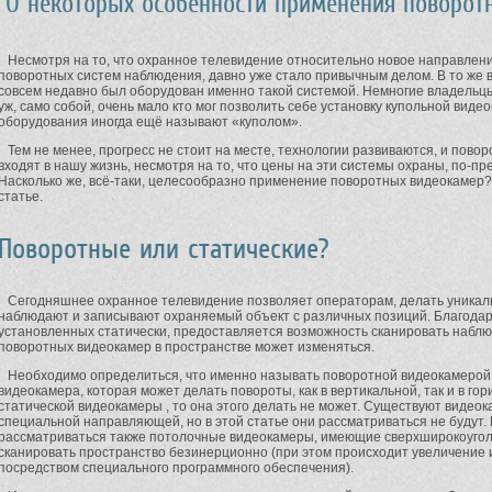
О некоторых особенности применения поворот
Несмотря на то, что охранное телевидение относительно новое направлени
поворотных систем наблюдения, давно уже стало привычным делом. В то же в
совсем недавно был оборудован именно такой системой. Немногие владельц
уж, само собой, очень мало кто мог позволить себе установку купольной виде
оборудования иногда ещё называют «куполом».
Тем не менее, прогресс не стоит на месте, технологии развиваются, и пово
входят в нашу жизнь, несмотря на то, что цены на эти системы охраны, по-п
Насколько же, всё-таки, целесообразно применение поворотных видеокамер?
статье.
Поворотные или статические?
Сегодняшнее охранное телевидение позволяет операторам, делать уникаль
наблюдают и записывают охраняемый объект с различных позиций. Благодар
установленных статически, предоставляется возможность сканировать набл
поворотных видеокамер в пространстве может изменяться.
Необходимо определиться, что именно называть поворотной видеокамерой. 
видеокамера, которая может делать повороты, как в вертикальной, так и в го
статической видеокамеры , то она этого делать не может. Существуют видео
специальной направляющей, но в этой статье они рассматриваться не будут. К
рассматриваться также потолочные видеокамеры, имеющие сверхширокоугол
сканировать пространство безинерционно (при этом происходит увеличение
посредством специального программного обеспечения).