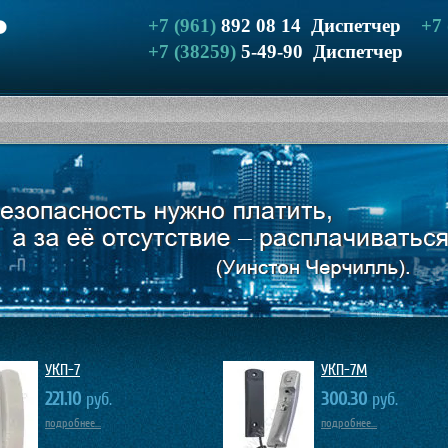
+7 (961)
892 08 14
Диспетчер
+7
+7 (38259)
5-49-90
Диспетчер
УКП-7
УКП-7М
221.10
руб.
300.30
руб.
подробнее...
подробнее...