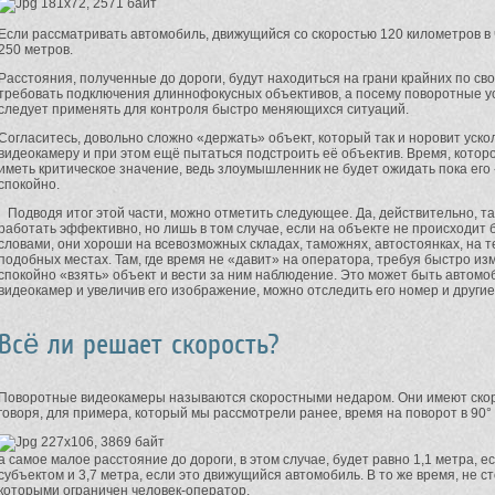
Если рассматривать автомобиль, движущийся со скоростью 120 километров в 
250 метров.
Расстояния, полученные до дороги, будут находиться на грани крайних по св
требовать подключения длиннофокусных объективов, а посему поворотные у
следует применять для контроля быстро меняющихся ситуаций.
Согласитесь, довольно сложно «держать» объект, который так и норовит уско
видеокамеру и при этом ещё пытаться подстроить её объектив. Время, котор
иметь критическое значение, ведь злоумышленник не будет ожидать пока его
спокойно.
Подводя итог этой части, можно отметить следующее. Да, действительно, т
работать эффективно, но лишь в том случае, если на объекте не происходит
словами, они хороши на всевозможных складах, таможнях, автостоянках, на т
подобных местах. Там, где время не «давит» на оператора, требуя быстро из
спокойно «взять» объект и вести за ним наблюдение. Это может быть автомо
видеокамер и увеличив его изображение, можно отследить его номер и другие
Всё ли решает скорость?
Поворотные видеокамеры называются скоростными недаром. Они имеют скоро
говоря, для примера, который мы рассмотрели ранее, время на поворот в 90°
а самое малое расстояние до дороги, в этом случае, будет равно 1,1 метра, 
субъектом и 3,7 метра, если это движущийся автомобиль. В то же время, не с
которыми ограничен человек-оператор.