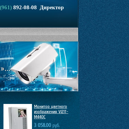
 (961)
892-08-08
Директор
Монитор цветного
изображения VIZIT-
M440C
3 058.00
руб.