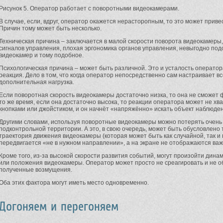
Рисунок 5. Оператор работает с поворотными видеокамерами.
В случае, если, вдруг, оператор окажется нерасторопным, то это может приве
Причин тому может быть несколько.
Техническая причина – заключается в малой скорости поворота видеокамеры,
сигналов управления, плохая эргономика органов управления, невыгодно под
видеокамер и тому подобное.
Психологическая причина – может быть различной. Это и усталость операто
реакция. Дело в том, что когда оператор непосредственно сам настраивает вс
дополнительная нагрузка.
Если поворотная скорость видеокамеры достаточно низка, то она не сможет
то же время, если она достаточно высока, то реакции оператора может не хв
кнопками или джойстиком, и он начнёт «напряжённо» искать объект наблюде
Другими словами, используя поворотные видеокамеры можно потерять очен
подконтрольной территории. А это, в свою очередь, может быть обусловлено
траектория движения видеокамеры (которая может быть как случайной, так 
передвигается «не в нужном направлении», а на экране не отображаются ва
Кроме того, из-за высокой скорости развития событий, могут произойти дина
или положения видеокамеры. Оператор может просто не среагировать и не о
полученные возмущения.
Оба этих фактора могут иметь место одновременно.
Догоняем и перегоняем