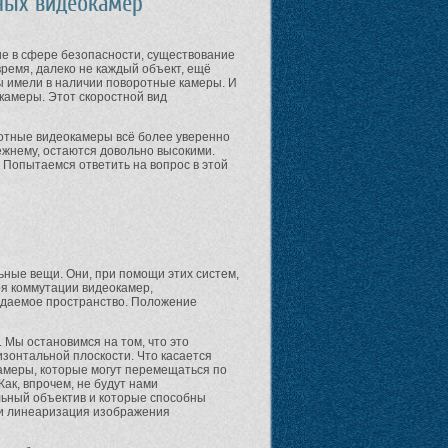
ных видеокамер
е в сфере безопасности, существование
ремя, далеко не каждый объект, ещё
ы имели в наличии поворотные камеры. И
окамеры. Этот скоростной вид
ротные видеокамеры всё более уверенно
режнему, остаются довольно высокими.
 Попытаемся ответить на вопрос в этой
ные вещи. Они, при помощи этих систем,
я коммутации видеокамер,
юдаемое пространство. Положение
Мы остановимся на том, что это
ризонтальной плоскости. Что касается
камеры, которые могут перемещаться по
ак, впрочем, не будут нами
ьный объектив и которые способны
 и линеаризация изображения