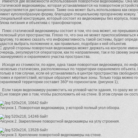
Имеются две возможности использования поворотной видеокамеры. Она мож
статической видеокамеры, которая устанавливается на поворотном устройств
осуществляется дистанционно. Также она может быть использована как скор
имеет куполообразную форму, благодаря специальному прозрачному кожуху. Т
специальной конструкции, который состоит из видеокамеры без корпуса, пово
блока питания и объектива с трансфокатором.
Плюс статической видеокамеры состоит в том, что она может, не прерываяс
телесный угол пространства. Плохо то, что она не может приспосабливаться к
другому, то можно сказать что информативность такой системы, будет опреде
удастся выбрать положение и, как правильно, подобран к ней объектив.
С другой стороны поворотная видеокамера может держать на контроле именно
очередь, регулируется оператором, как по направлению, так и по своему зна
сканируемого и охраняемого участка пространства.
Исходя из стоимости, по идее, одна такая поворотная видеокамера, по ин
несколько статических, расположенных по территории охраняемого объекта. 
только в том случае, если её устанавливать в центре пространства свободног
помех и препятствий, которые образуют мёртвые зоны. Только тогда можно гов
охраняемой территории составит 360º по горизонтали. (рисунок 1);
Если такую видеокамеру разместить на угловой части здания, то сразу же эт
2),не говоря уже о том, чтобы расположить её на стене. В этом случае он соста
Рисунок 1. Поворотная видеокамера, у которой полный угол обзора.
Рисунок 2. Закрепление поворотной видеокамеры на углу строения.
Рисунок 3. Крепление поворотной видеокамеры на стене.