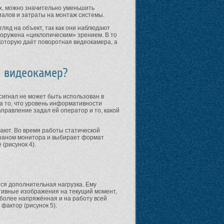
х, можно значительно уменьшить
иалов и затраты на монтаж системы.
яд на объект, так как они наблюдают
ооружена «циклопическим» зрением. В то
которую даёт поворотная видеокамера, а
х видеокамер?
сигнал не может быть использован в
на то, что уровень информативности
правление задал ей оператор и то, какой
ают. Во время работы статической
краном монитора и выбирает формат
(рисунок 4).
ся дополнительная нагрузка. Ему
ивные изображения на текущий момент,
 более напряжённая и на работу всей
фактор (рисунок 5).