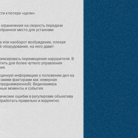
сти к потере «цели».
 ограничения на скорость передачи
обранное место для установки
ра или наоборот возбуждение, плохая
ё оборудование, на него давит
 фиксировать перемещения нарушителя. В
атить для более чуткого управления
ния.
ь ценную информацию о положении дел на
 такими факторами как: неверная
и преднамеренной). Видеокамера
жные моменты и события.
мические ошибки в регулировке объектива
бработать правильно и корректно